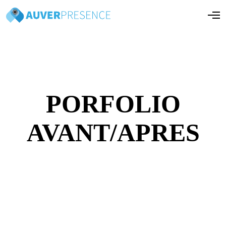
O
p
e
n
M
e
n
u
PORFOLIO
AVANT/APRES