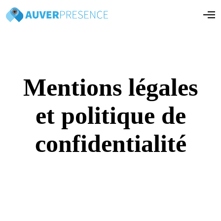
O
p
e
n
M
e
n
u
Mentions légales
et politique de
confidentialité